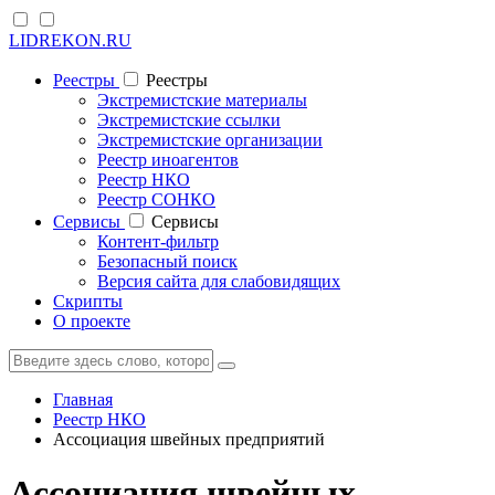
LIDREKON.RU
Реестры
Реестры
Экстремистские материалы
Экстремистские ссылки
Экстремистские организации
Реестр иноагентов
Реестр НКО
Реестр СОНКО
Cервисы
Cервисы
Контент-фильтр
Безопасный поиск
Версия сайта для слабовидящих
Скрипты
О проекте
Главная
Реестр НКО
Ассоциация швейных предприятий
Ассоциация швейных