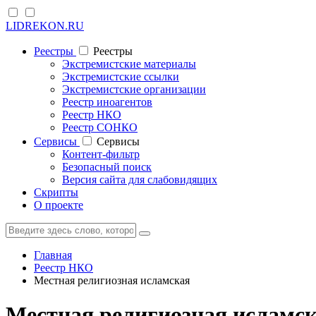
LIDREKON.RU
Реестры
Реестры
Экстремистские материалы
Экстремистские ссылки
Экстремистские организации
Реестр иноагентов
Реестр НКО
Реестр СОНКО
Cервисы
Cервисы
Контент-фильтр
Безопасный поиск
Версия сайта для слабовидящих
Скрипты
О проекте
Главная
Реестр НКО
Местная религиозная исламская
Местная религиозная исламс