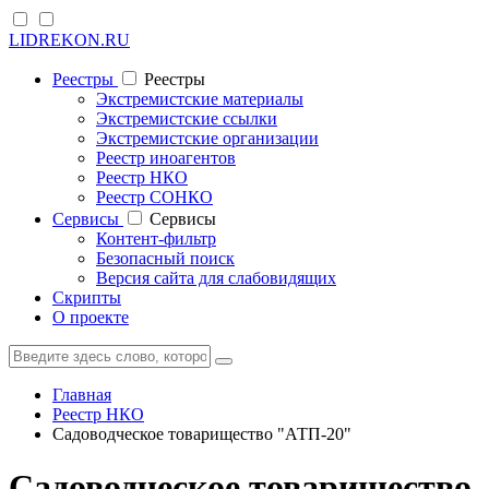
LIDREKON.RU
Реестры
Реестры
Экстремистские материалы
Экстремистские ссылки
Экстремистские организации
Реестр иноагентов
Реестр НКО
Реестр СОНКО
Cервисы
Cервисы
Контент-фильтр
Безопасный поиск
Версия сайта для слабовидящих
Скрипты
О проекте
Главная
Реестр НКО
Садоводческое товарищество "АТП-20"
Садоводческое товарищество