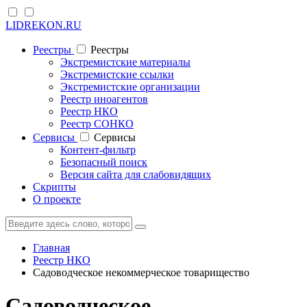
LIDREKON.RU
Реестры
Реестры
Экстремистские материалы
Экстремистские ссылки
Экстремистские организации
Реестр иноагентов
Реестр НКО
Реестр СОНКО
Cервисы
Cервисы
Контент-фильтр
Безопасный поиск
Версия сайта для слабовидящих
Скрипты
О проекте
Главная
Реестр НКО
Садоводческое некоммерческое товарищество
Садоводческое