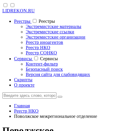
LIDREKON.RU
Реестры
Реестры
Экстремистские материалы
Экстремистские ссылки
Экстремистские организации
Реестр иноагентов
Реестр НКО
Реестр СОНКО
Cервисы
Cервисы
Контент-фильтр
Безопасный поиск
Версия сайта для слабовидящих
Скрипты
О проекте
Главная
Реестр НКО
Поволжское межрегиональное отделение
Поволжское