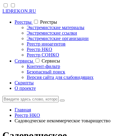
LIDREKON.RU
Реестры
Реестры
Экстремистские материалы
Экстремистские ссылки
Экстремистские организации
Реестр иноагентов
Реестр НКО
Реестр СОНКО
Cервисы
Cервисы
Контент-фильтр
Безопасный поиск
Версия сайта для слабовидящих
Скрипты
О проекте
Главная
Реестр НКО
Садоводческое некоммерческое товарищество
Садоводческое