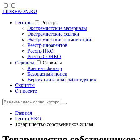
LIDREKON.RU
Реестры
Реестры
Экстремистские материалы
Экстремистские ссылки
Экстремистские организации
Реестр иноагентов
Реестр НКО
Реестр СОНКО
Cервисы
Cервисы
Контент-фильтр
Безопасный поиск
Версия сайта для слабовидящих
Скрипты
О проекте
Главная
Реестр НКО
Товарищество собственников жилья
Товарищество собственников