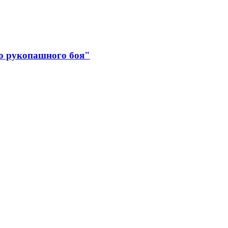
о рукопашного боя"