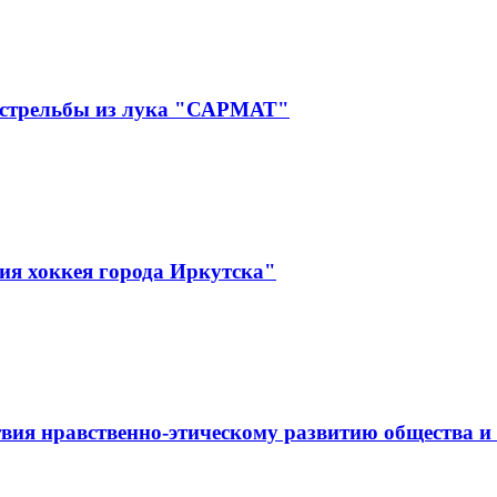
 стрельбы из лука "САРМАТ"
ия хоккея города Иркутска"
вия нравственно-этическому развитию общества и