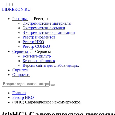
LIDREKON.RU
Реестры
Реестры
Экстремистские материалы
Экстремистские ссылки
Экстремистские организации
Реестр иноагентов
Реестр НКО
Реестр СОНКО
Cервисы
Cервисы
Контент-фильтр
Безопасный поиск
Версия сайта для слабовидящих
Скрипты
О проекте
Главная
Реестр НКО
(ФНС) Садоводческое некоммерческое
(ФНС) Садоводческое некомм