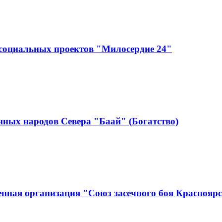
социальных проектов "Милосердие 24"
ных народов Севера "Баай" (Богатство)
нная организация "Союз засечного боя Краснояр