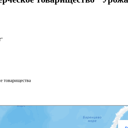
2"
атф
ие товарищества