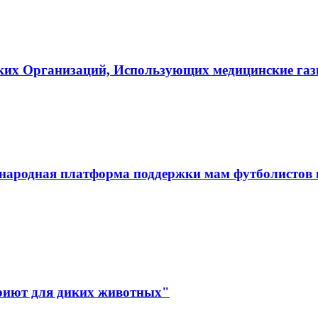
ких Организаций, Использующих медицинские га
ародная платформа поддержки мам футболистов и
иют для диких животных"