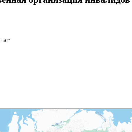
азиС"