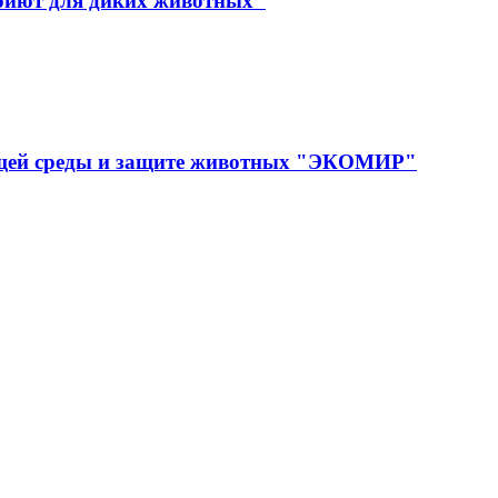
иют для диких животных"
ющей среды и защите животных "ЭКОМИР"