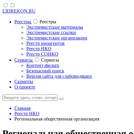
LIDREKON.RU
Реестры
Реестры
Экстремистские материалы
Экстремистские ссылки
Экстремистские организации
Реестр иноагентов
Реестр НКО
Реестр СОНКО
Cервисы
Cервисы
Контент-фильтр
Безопасный поиск
Версия сайта для слабовидящих
Скрипты
О проекте
Главная
Реестр НКО
Региональная общественная организация
Региональная общественная о