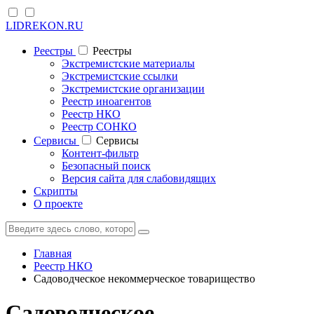
LIDREKON.RU
Реестры
Реестры
Экстремистские материалы
Экстремистские ссылки
Экстремистские организации
Реестр иноагентов
Реестр НКО
Реестр СОНКО
Cервисы
Cервисы
Контент-фильтр
Безопасный поиск
Версия сайта для слабовидящих
Скрипты
О проекте
Главная
Реестр НКО
Садоводческое некоммерческое товарищество
Садоводческое