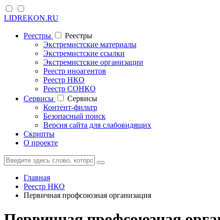
LIDREKON.RU
Реестры
Реестры
Экстремистские материалы
Экстремистские ссылки
Экстремистские организации
Реестр иноагентов
Реестр НКО
Реестр СОНКО
Cервисы
Cервисы
Контент-фильтр
Безопасный поиск
Версия сайта для слабовидящих
Скрипты
О проекте
Главная
Реестр НКО
Первичная профсоюзная организация
Первичная профсоюзная орган