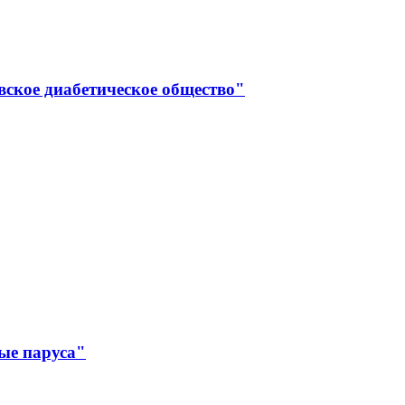
вское диабетическое общество"
ые паруса"