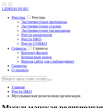
LIDREKON.RU
Реестры
Реестры
Экстремистские материалы
Экстремистские ссылки
Экстремистские организации
Реестр иноагентов
Реестр НКО
Реестр СОНКО
Cервисы
Cервисы
Контент-фильтр
Безопасный поиск
Версия сайта для слабовидящих
Скрипты
О проекте
Главная
Реестр НКО
Мусульманская религиозная организация
Мусульманская религиозная