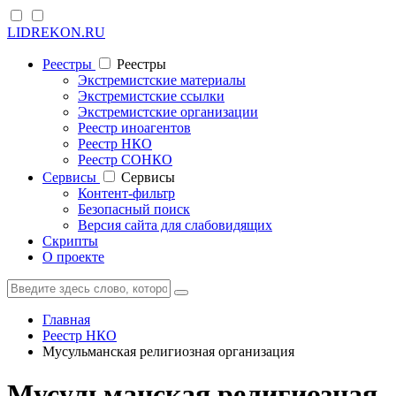
LIDREKON.RU
Реестры
Реестры
Экстремистские материалы
Экстремистские ссылки
Экстремистские организации
Реестр иноагентов
Реестр НКО
Реестр СОНКО
Cервисы
Cервисы
Контент-фильтр
Безопасный поиск
Версия сайта для слабовидящих
Скрипты
О проекте
Главная
Реестр НКО
Мусульманская религиозная организация
Мусульманская религиозная