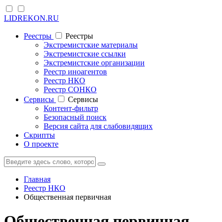
LIDREKON.RU
Реестры
Реестры
Экстремистские материалы
Экстремистские ссылки
Экстремистские организации
Реестр иноагентов
Реестр НКО
Реестр СОНКО
Cервисы
Cервисы
Контент-фильтр
Безопасный поиск
Версия сайта для слабовидящих
Скрипты
О проекте
Главная
Реестр НКО
Общественная первичная
Общественная первичная