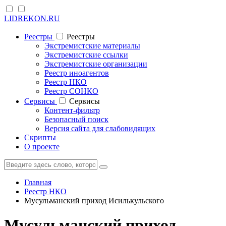
LIDREKON.RU
Реестры
Реестры
Экстремистские материалы
Экстремистские ссылки
Экстремистские организации
Реестр иноагентов
Реестр НКО
Реестр СОНКО
Cервисы
Cервисы
Контент-фильтр
Безопасный поиск
Версия сайта для слабовидящих
Скрипты
О проекте
Главная
Реестр НКО
Мусульманский приход Исилькульского
Мусульманский приход