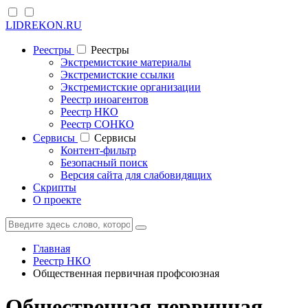
LIDREKON.RU
Реестры
Реестры
Экстремистские материалы
Экстремистские ссылки
Экстремистские организации
Реестр иноагентов
Реестр НКО
Реестр СОНКО
Cервисы
Cервисы
Контент-фильтр
Безопасный поиск
Версия сайта для слабовидящих
Скрипты
О проекте
Главная
Реестр НКО
Общественная первичная профсоюзная
Общественная первичная