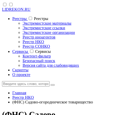
LIDREKON.RU
Реестры
Реестры
Экстремистские материалы
Экстремистские ссылки
Экстремистские организации
Реестр иноагентов
Реестр НКО
Реестр СОНКО
Cервисы
Cервисы
Контент-фильтр
Безопасный поиск
Версия сайта для слабовидящих
Скрипты
О проекте
Главная
Реестр НКО
(ФНС) Садово-огородническое товарищество
(ФНС) Садово-