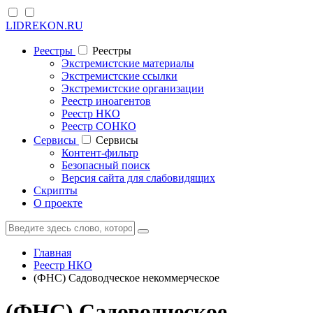
LIDREKON.RU
Реестры
Реестры
Экстремистские материалы
Экстремистские ссылки
Экстремистские организации
Реестр иноагентов
Реестр НКО
Реестр СОНКО
Cервисы
Cервисы
Контент-фильтр
Безопасный поиск
Версия сайта для слабовидящих
Скрипты
О проекте
Главная
Реестр НКО
(ФНС) Садоводческое некоммерческое
(ФНС) Садоводческое