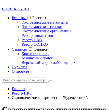
LIDREKON.RU
Реестры
Реестры
Экстремистские материалы
Экстремистские ссылки
Экстремистские организации
Реестр иноагентов
Реестр НКО
Реестр СОНКО
Cервисы
Cервисы
Контент-фильтр
Безопасный поиск
Версия сайта для слабовидящих
Скрипты
О проекте
Главная
Реестр НКО
Садоводческое товарищество "Буревестник".
Садоводческое товарищество