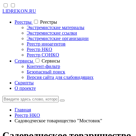
LIDREKON.RU
Реестры
Реестры
Экстремистские материалы
Экстремистские ссылки
Экстремистские организации
Реестр иноагентов
Реестр НКО
Реестр СОНКО
Cервисы
Cервисы
Контент-фильтр
Безопасный поиск
Версия сайта для слабовидящих
Скрипты
О проекте
Главная
Реестр НКО
Садоводческое товарищество "Мостовик"
Садоводческое товарищество