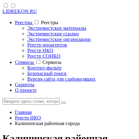
LIDREKON.RU
Реестры
Реестры
Экстремистские материалы
Экстремистские ссылки
Экстремистские организации
Реестр иноагентов
Реестр НКО
Реестр СОНКО
Cервисы
Cервисы
Контент-фильтр
Безопасный поиск
Версия сайта для слабовидящих
Скрипты
О проекте
Главная
Реестр НКО
Калининская районная города
Калининская районная