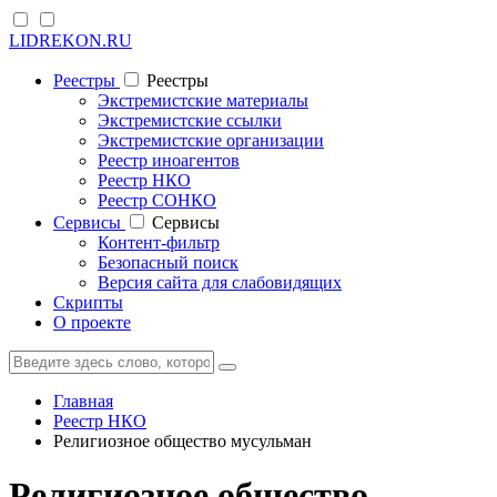
LIDREKON.RU
Реестры
Реестры
Экстремистские материалы
Экстремистские ссылки
Экстремистские организации
Реестр иноагентов
Реестр НКО
Реестр СОНКО
Cервисы
Cервисы
Контент-фильтр
Безопасный поиск
Версия сайта для слабовидящих
Скрипты
О проекте
Главная
Реестр НКО
Религиозное общество мусульман
Религиозное общество