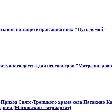
изация по защите прав животных "Путь домой"
оступного досуга для пенсионеров "Матрёнин дво
 Приход Свято-Троицкого храма села Патакино К
еркви (Московский Патриархат)