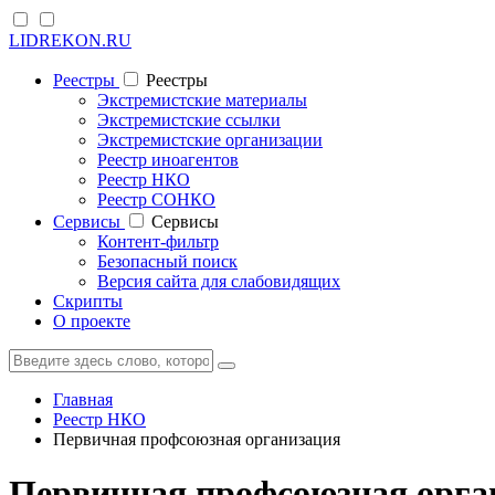
LIDREKON.RU
Реестры
Реестры
Экстремистские материалы
Экстремистские ссылки
Экстремистские организации
Реестр иноагентов
Реестр НКО
Реестр СОНКО
Cервисы
Cервисы
Контент-фильтр
Безопасный поиск
Версия сайта для слабовидящих
Скрипты
О проекте
Главная
Реестр НКО
Первичная профсоюзная организация
Первичная профсоюзная орга