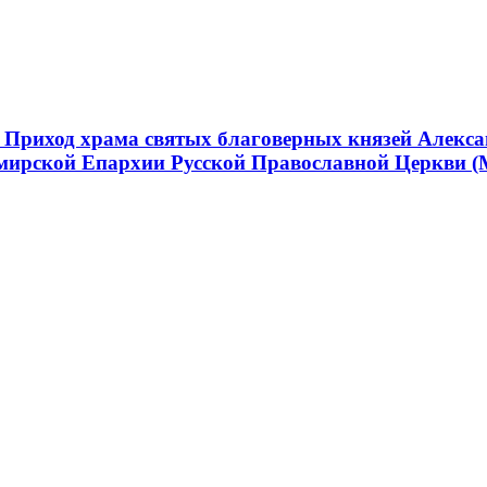
 Приход храма святых благоверных князей Алекса
мирской Епархии Русской Православной Церкви (