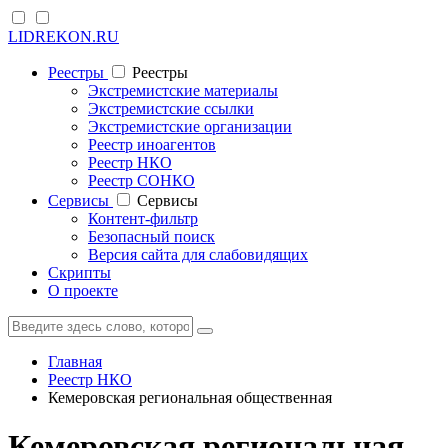
LIDREKON.RU
Реестры
Реестры
Экстремистские материалы
Экстремистские ссылки
Экстремистские организации
Реестр иноагентов
Реестр НКО
Реестр СОНКО
Cервисы
Cервисы
Контент-фильтр
Безопасный поиск
Версия сайта для слабовидящих
Скрипты
О проекте
Главная
Реестр НКО
Кемеровская региональная общественная
Кемеровская региональная