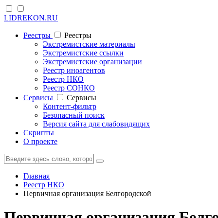
LIDREKON.RU
Реестры
Реестры
Экстремистские материалы
Экстремистские ссылки
Экстремистские организации
Реестр иноагентов
Реестр НКО
Реестр СОНКО
Cервисы
Cервисы
Контент-фильтр
Безопасный поиск
Версия сайта для слабовидящих
Скрипты
О проекте
Главная
Реестр НКО
Первичная организация Белгородской
Первичная организация Белго