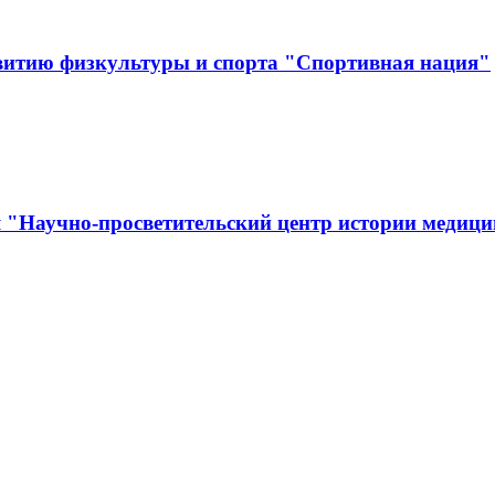
витию физкультуры и спорта "Спортивная нация"
я "Научно-просветительский центр истории медиц