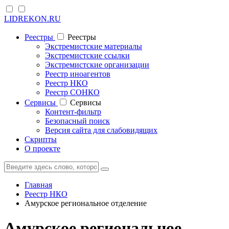
LIDREKON.RU
Реестры
Реестры
Экстремистские материалы
Экстремистские ссылки
Экстремистские организации
Реестр иноагентов
Реестр НКО
Реестр СОНКО
Cервисы
Cервисы
Контент-фильтр
Безопасный поиск
Версия сайта для слабовидящих
Скрипты
О проекте
Главная
Реестр НКО
Амурское региональное отделение
Амурское региональное