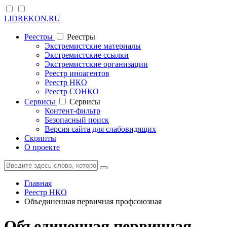
LIDREKON.RU
Реестры
Реестры
Экстремистские материалы
Экстремистские ссылки
Экстремистские организации
Реестр иноагентов
Реестр НКО
Реестр СОНКО
Cервисы
Cервисы
Контент-фильтр
Безопасный поиск
Версия сайта для слабовидящих
Скрипты
О проекте
Главная
Реестр НКО
Объединенная первичная профсоюзная
Объединенная первичная