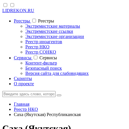
LIDREKON.RU
Реестры
Реестры
Экстремистские материалы
Экстремистские ссылки
Экстремистские организации
Реестр иноагентов
Реестр НКО
Реестр СОНКО
Cервисы
Cервисы
Контент-фильтр
Безопасный поиск
Версия сайта для слабовидящих
Скрипты
О проекте
Главная
Реестр НКО
Саха (Якутская) Республиканская
Саха (Якутская)