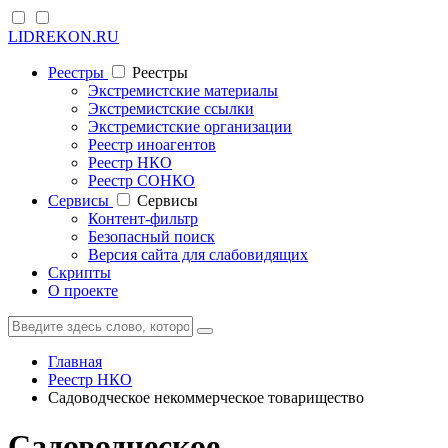
LIDREKON.RU
Реестры
Реестры
Экстремистские материалы
Экстремистские ссылки
Экстремистские организации
Реестр иноагентов
Реестр НКО
Реестр СОНКО
Cервисы
Cервисы
Контент-фильтр
Безопасный поиск
Версия сайта для слабовидящих
Скрипты
О проекте
Главная
Реестр НКО
Садоводческое некоммерческое товарищество
Садоводческое