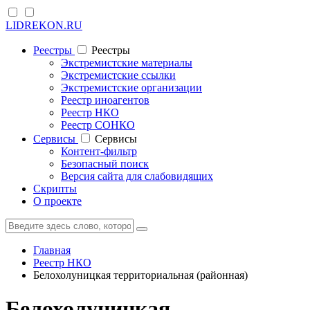
LIDREKON.RU
Реестры
Реестры
Экстремистские материалы
Экстремистские ссылки
Экстремистские организации
Реестр иноагентов
Реестр НКО
Реестр СОНКО
Cервисы
Cервисы
Контент-фильтр
Безопасный поиск
Версия сайта для слабовидящих
Скрипты
О проекте
Главная
Реестр НКО
Белохолуницкая территориальная (районная)
Белохолуницкая