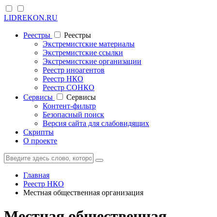
LIDREKON.RU
Реестры
Реестры
Экстремистские материалы
Экстремистские ссылки
Экстремистские организации
Реестр иноагентов
Реестр НКО
Реестр СОНКО
Cервисы
Cервисы
Контент-фильтр
Безопасный поиск
Версия сайта для слабовидящих
Скрипты
О проекте
Главная
Реестр НКО
Местная общественная организация
Местная общественная