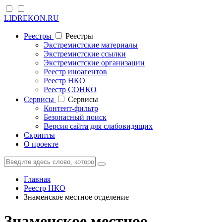
LIDREKON.RU
Реестры
Реестры
Экстремистские материалы
Экстремистские ссылки
Экстремистские организации
Реестр иноагентов
Реестр НКО
Реестр СОНКО
Cервисы
Cервисы
Контент-фильтр
Безопасный поиск
Версия сайта для слабовидящих
Скрипты
О проекте
Главная
Реестр НКО
Знаменское местное отделение
Знаменское местное