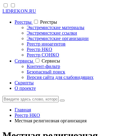
LIDREKON.RU
Реестры
Реестры
Экстремистские материалы
Экстремистские ссылки
Экстремистские организации
Реестр иноагентов
Реестр НКО
Реестр СОНКО
Cервисы
Cервисы
Контент-фильтр
Безопасный поиск
Версия сайта для слабовидящих
Скрипты
О проекте
Главная
Реестр НКО
Местная религиозная организация
Местная религиозная