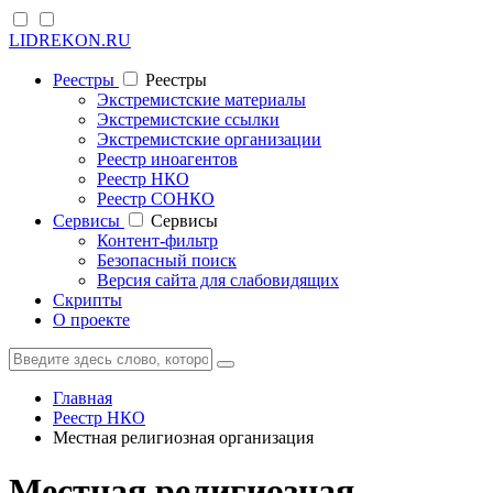
LIDREKON.RU
Реестры
Реестры
Экстремистские материалы
Экстремистские ссылки
Экстремистские организации
Реестр иноагентов
Реестр НКО
Реестр СОНКО
Cервисы
Cервисы
Контент-фильтр
Безопасный поиск
Версия сайта для слабовидящих
Скрипты
О проекте
Главная
Реестр НКО
Местная религиозная организация
Местная религиозная