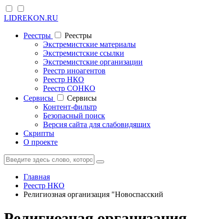
LIDREKON.RU
Реестры
Реестры
Экстремистские материалы
Экстремистские ссылки
Экстремистские организации
Реестр иноагентов
Реестр НКО
Реестр СОНКО
Cервисы
Cервисы
Контент-фильтр
Безопасный поиск
Версия сайта для слабовидящих
Скрипты
О проекте
Главная
Реестр НКО
Религиозная организация "Новоспасский
Религиозная организация