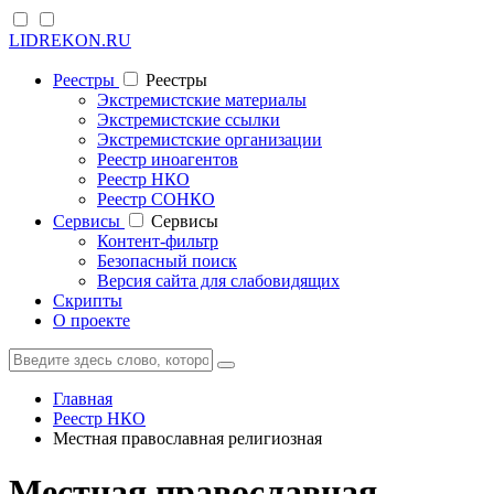
LIDREKON.RU
Реестры
Реестры
Экстремистские материалы
Экстремистские ссылки
Экстремистские организации
Реестр иноагентов
Реестр НКО
Реестр СОНКО
Cервисы
Cервисы
Контент-фильтр
Безопасный поиск
Версия сайта для слабовидящих
Скрипты
О проекте
Главная
Реестр НКО
Местная православная религиозная
Местная православная