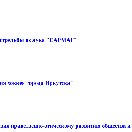
 стрельбы из лука "САРМАТ"
ия хоккея города Иркутска"
вия нравственно-этическому развитию общества и