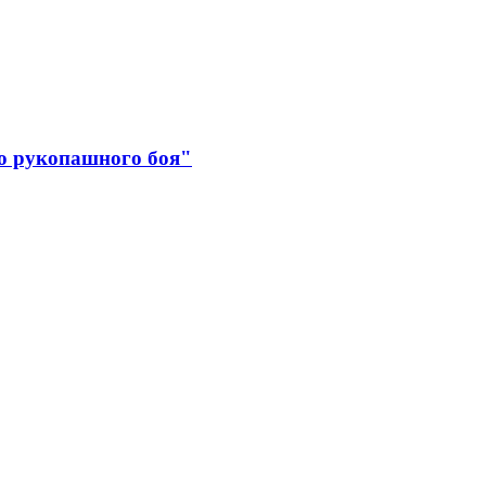
о рукопашного боя"