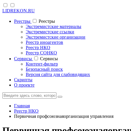
LIDREKON.RU
Реестры
Реестры
Экстремистские материалы
Экстремистские ссылки
Экстремистские организации
Реестр иноагентов
Реестр НКО
Реестр СОНКО
Cервисы
Cервисы
Контент-фильтр
Безопасный поиск
Версия сайта для слабовидящих
Скрипты
О проекте
Главная
Реестр НКО
Первичная профсоюзнаяорганизация управления
Первичная профсоюзнаяорган