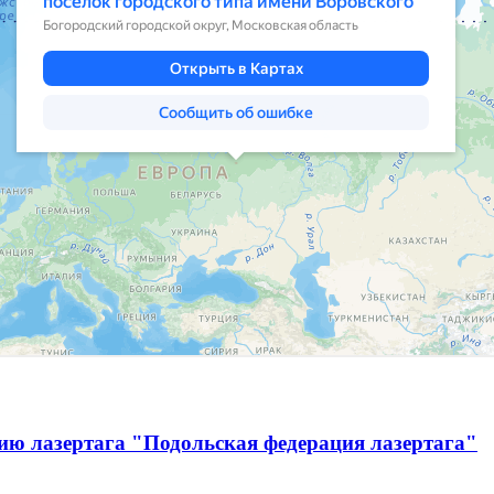
ию лазертага "Подольская федерация лазертага"