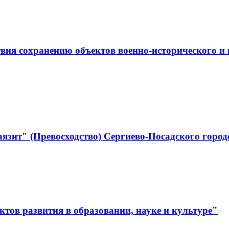
ствия сохранению объектов военно-историческо
язит" (Превосходство) Сергиево-Посадского город
тов развития в образовании, науке и культуре"