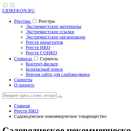
LIDREKON.RU
Реестры
Реестры
Экстремистские материалы
Экстремистские ссылки
Экстремистские организации
Реестр иноагентов
Реестр НКО
Реестр СОНКО
Cервисы
Cервисы
Контент-фильтр
Безопасный поиск
Версия сайта для слабовидящих
Скрипты
О проекте
Главная
Реестр НКО
Садоводческое некоммерческое товарищество
Садоводческое некоммерческ