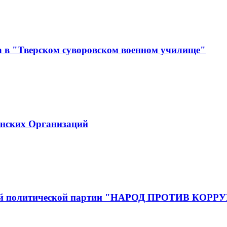
а в "Тверском суворовском военном училище"
инских Организаций
йской политической партии "НАРОД ПРОТИВ КОР