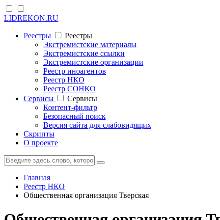
LIDREKON.RU
Реестры
Реестры
Экстремистские материалы
Экстремистские ссылки
Экстремистские организации
Реестр иноагентов
Реестр НКО
Реестр СОНКО
Cервисы
Cервисы
Контент-фильтр
Безопасный поиск
Версия сайта для слабовидящих
Скрипты
О проекте
Главная
Реестр НКО
Общественная организация Тверская
Общественная организация Т