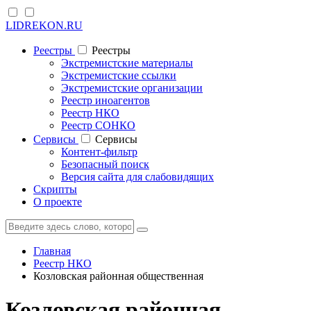
LIDREKON.RU
Реестры
Реестры
Экстремистские материалы
Экстремистские ссылки
Экстремистские организации
Реестр иноагентов
Реестр НКО
Реестр СОНКО
Cервисы
Cервисы
Контент-фильтр
Безопасный поиск
Версия сайта для слабовидящих
Скрипты
О проекте
Главная
Реестр НКО
Козловская районная общественная
Козловская районная