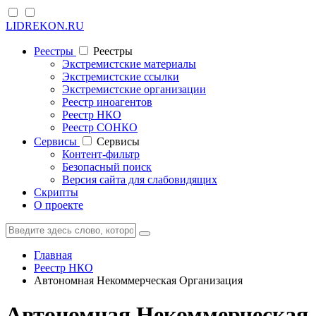
LIDREKON.RU
Реестры
Реестры
Экстремистские материалы
Экстремистские ссылки
Экстремистские организации
Реестр иноагентов
Реестр НКО
Реестр СОНКО
Cервисы
Cервисы
Контент-фильтр
Безопасный поиск
Версия сайта для слабовидящих
Скрипты
О проекте
Главная
Реестр НКО
Автономная Некоммерческая Организация
Автономная Некоммерческая