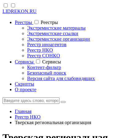
LIDREKON.RU
Реестры
Реестры
Экстремистские материалы
Экстремистские ссылки
Экстремистские организации
Реестр иноагентов
Реестр НКО
Реестр СОНКО
Cервисы
Cервисы
Контент-фильтр
Безопасный поиск
Версия сайта для слабовидящих
Скрипты
О проекте
Главная
Реестр НКО
Тверская региональная организация
Тверская региональная