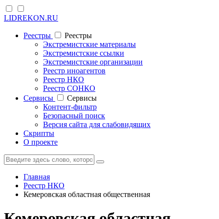
LIDREKON.RU
Реестры
Реестры
Экстремистские материалы
Экстремистские ссылки
Экстремистские организации
Реестр иноагентов
Реестр НКО
Реестр СОНКО
Cервисы
Cервисы
Контент-фильтр
Безопасный поиск
Версия сайта для слабовидящих
Скрипты
О проекте
Главная
Реестр НКО
Кемеровская областная общественная
Кемеровская областная