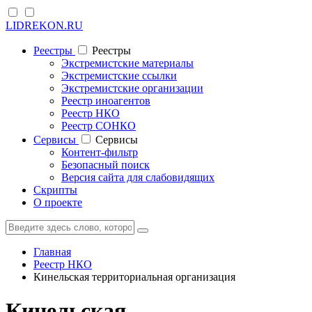
LIDREKON.RU
Реестры
Реестры
Экстремистские материалы
Экстремистские ссылки
Экстремистские организации
Реестр иноагентов
Реестр НКО
Реестр СОНКО
Cервисы
Cервисы
Контент-фильтр
Безопасный поиск
Версия сайта для слабовидящих
Скрипты
О проекте
Главная
Реестр НКО
Кинельская территориальная организация
Кинельская