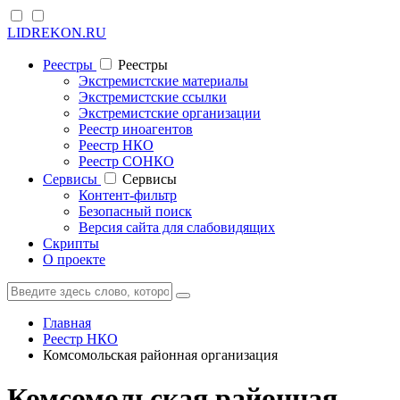
LIDREKON.RU
Реестры
Реестры
Экстремистские материалы
Экстремистские ссылки
Экстремистские организации
Реестр иноагентов
Реестр НКО
Реестр СОНКО
Cервисы
Cервисы
Контент-фильтр
Безопасный поиск
Версия сайта для слабовидящих
Скрипты
О проекте
Главная
Реестр НКО
Комсомольская районная организация
Комсомольская районная