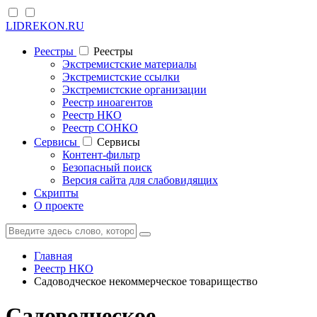
LIDREKON.RU
Реестры
Реестры
Экстремистские материалы
Экстремистские ссылки
Экстремистские организации
Реестр иноагентов
Реестр НКО
Реестр СОНКО
Cервисы
Cервисы
Контент-фильтр
Безопасный поиск
Версия сайта для слабовидящих
Скрипты
О проекте
Главная
Реестр НКО
Садоводческое некоммерческое товарищество
Садоводческое