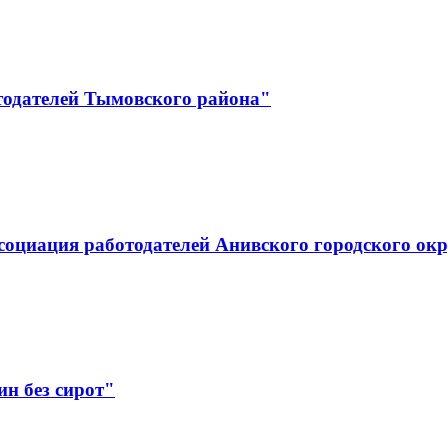
тодателей Тымовского района"
социация работодателей Анивского городского ок
н без сирот"