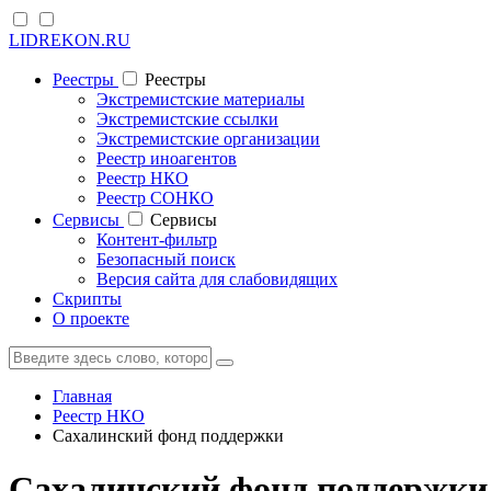
LIDREKON.RU
Реестры
Реестры
Экстремистские материалы
Экстремистские ссылки
Экстремистские организации
Реестр иноагентов
Реестр НКО
Реестр СОНКО
Cервисы
Cервисы
Контент-фильтр
Безопасный поиск
Версия сайта для слабовидящих
Скрипты
О проекте
Главная
Реестр НКО
Сахалинский фонд поддержки
Сахалинский фонд поддержки