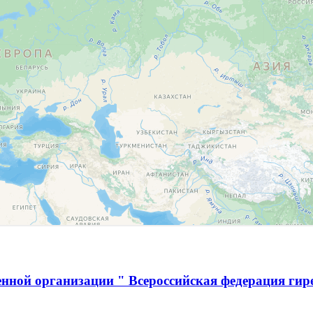
нной организации " Всероссийская федерация гир