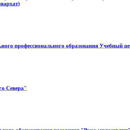
иархат)
ельного профессионального образования Учебны
го Севера"