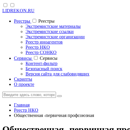
LIDREKON.RU
Реестры
Реестры
Экстремистские материалы
Экстремистские ссылки
Экстремистские организации
Реестр иноагентов
Реестр НКО
Реестр СОНКО
Cервисы
Cервисы
Контент-фильтр
Безопасный поиск
Версия сайта для слабовидящих
Скрипты
О проекте
Главная
Реестр НКО
Общественная -первичная профсоюзная
Общественная -первичная пр