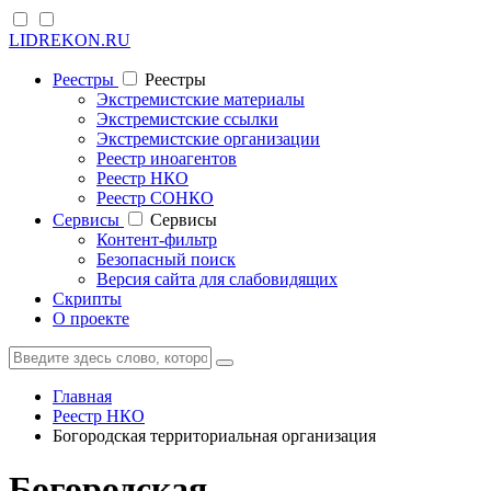
LIDREKON.RU
Реестры
Реестры
Экстремистские материалы
Экстремистские ссылки
Экстремистские организации
Реестр иноагентов
Реестр НКО
Реестр СОНКО
Cервисы
Cервисы
Контент-фильтр
Безопасный поиск
Версия сайта для слабовидящих
Скрипты
О проекте
Главная
Реестр НКО
Богородская территориальная организация
Богородская